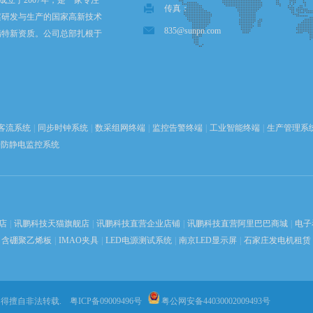
科技成立于2007年，是一家专注
传真：
案研发与生产的国家高新技术
835@sunpn.com
精特新资质。公司总部扎根于
圳，在香港设立全球运营中
苏州、武汉设有全资子公司。
..
客流系统
|
同步时钟系统
|
数采组网终端
|
监控告警终端
|
工业智能终端
|
生产管理系
D防静电监控系统
店
|
讯鹏科技天猫旗舰店
|
讯鹏科技直营企业店铺
|
讯鹏科技直营阿里巴巴商城
|
电子
含硼聚乙烯板
|
IMAO夹具
|
LED电源测试系统
|
南京LED显示屏
|
石家庄发电机租赁
不得擅自非法转载.
粤ICP备09009496号
粤公网安备44030002009493号