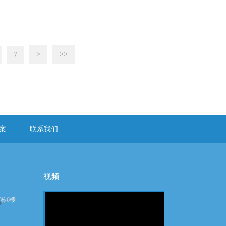
>
>>
7
案
|
联系我们
视频
7栋6楼