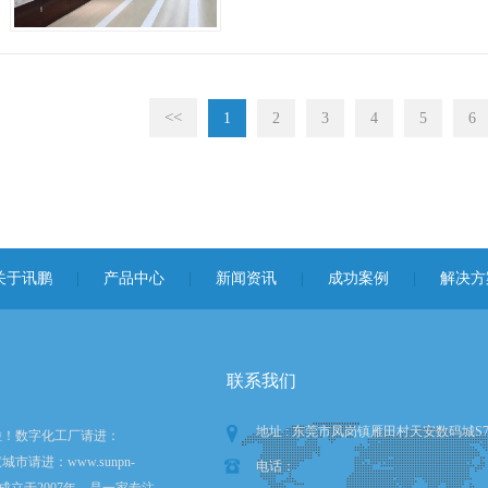
<<
1
2
3
4
5
6
关于讯鹏
|
产品中心
|
新闻资讯
|
成功案例
|
解决方
联系我们
地址 : 东莞市凤岗镇雁田村天安数码城S
啦！数字化工厂请进：
智慧城市请进：www.sunpn-
电话：