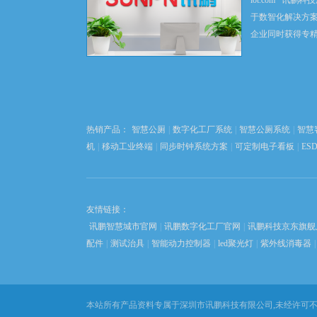
iot.com 讯鹏
于数智化解决方
企业同时获得专
科技创新之都深
心，并在东莞、
以 “软硬自研” 为根.
热销产品：
智慧公厕
|
数字化工厂系统
|
智慧公厕系统
|
智慧
机
|
移动工业终端
|
同步时钟系统方案
|
可定制电子看板
|
ES
友情链接：
讯鹏智慧城市官网
|
讯鹏数字化工厂官网
|
讯鹏科技京东旗舰
配件
|
测试治具
|
智能动力控制器
|
led聚光灯
|
紫外线消毒器
|
本站所有产品资料专属于深圳市讯鹏科技有限公司,未经许可