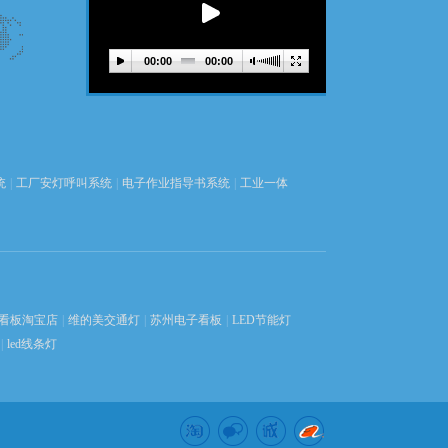
00:00
00:00
统
|
工厂安灯呼叫系统
|
电子作业指导书系统
|
工业一体
看板淘宝店
|
维的美交通灯
|
苏州电子看板
|
LED节能灯
|
led线条灯