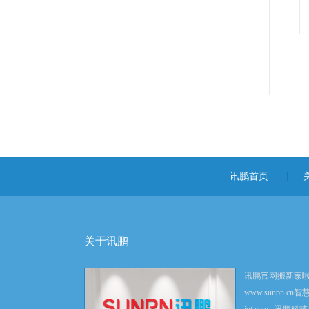
讯鹏首页
|
关于讯鹏
讯鹏官网搬新家
www.sunpn.cn