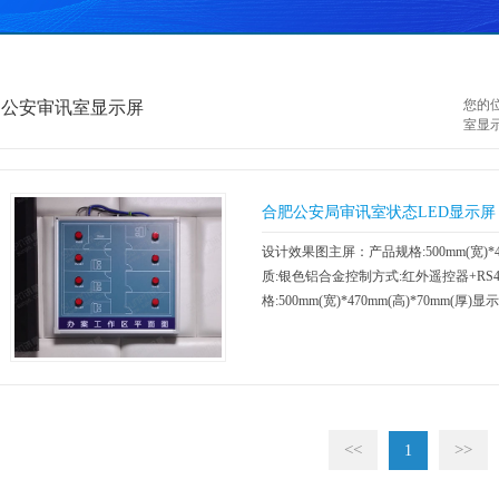
您的位
公安审讯室显示屏
室显
合肥公安局审讯室状态LED显示屏
设计效果图主屏：产品规格:500mm(宽)*4
质:银色铝合金控制方式:红外遥控器+RS
格:500mm(宽)*470mm(高)*70mm
方式:红外遥控器+按钮盒看板功能简述： 1
<<
>>
1