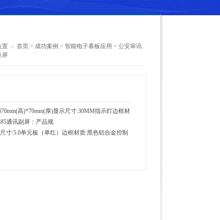
置 ：
首页
>
成功案例
>
智能电子看板应用
>
公安审讯
示屏
70mm(高)*70mm(厚)显示尺寸:30MM指示灯边框材
485通讯副屏：产品规
(厚)显示尺寸:5.0单元板（单红）边框材质:黑色铝合金控制
...
【更多】