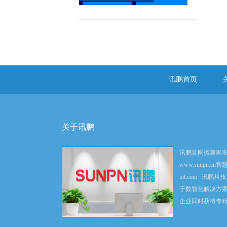
讯鹏首页
|
关于讯鹏
讯鹏官网搬新家
www.sunpn.cn
iot.com 讯鹏
于数智化解决方
企业同时获得专
科技创新之都深
心，并在东莞、