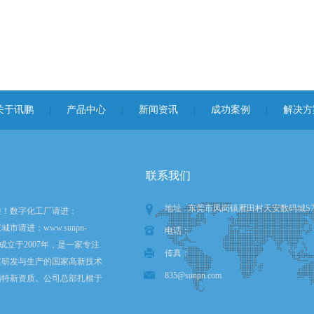
关于讯鹏
|
产品中心
|
新闻资讯
|
成功案例
|
解决方
联系我们
地址 : 东莞市凤岗镇雁田村天安数码城S
啦！数字化工厂请进：
智慧城市请进：www.sunpn-
电话：
科技成立于2007年，是一家专注
传真：
案研发与生产的国家高新技术
835@sunpn.com
精特新资质。公司总部扎根于
圳，在香港设立全球运营中
苏州、武汉设有全资子公司。