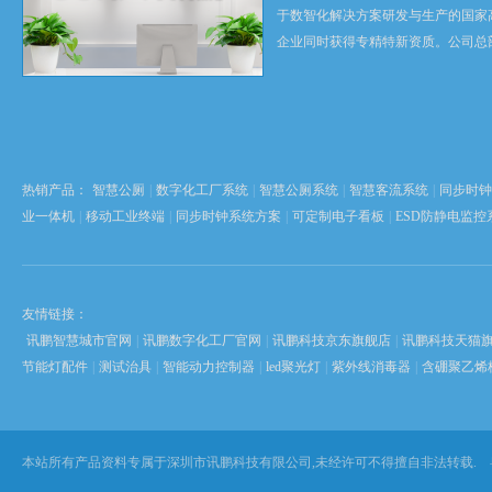
于数智化解决方案研发与生产的国家
企业同时获得专精特新资质。公司总
科技创新之都深圳，在香港设立全球
心，并在东莞、苏州、武汉设有全资
以 “软硬自研” 为根...
热销产品：
智慧公厕
|
数字化工厂系统
|
智慧公厕系统
|
智慧客流系统
|
同步时钟
业一体机
|
移动工业终端
|
同步时钟系统方案
|
可定制电子看板
|
ESD防静电监控
友情链接：
讯鹏智慧城市官网
|
讯鹏数字化工厂官网
|
讯鹏科技京东旗舰店
|
讯鹏科技天猫
节能灯配件
|
测试治具
|
智能动力控制器
|
led聚光灯
|
紫外线消毒器
|
含硼聚乙烯
本站所有产品资料专属于深圳市讯鹏科技有限公司,未经许可不得擅自非法转载.