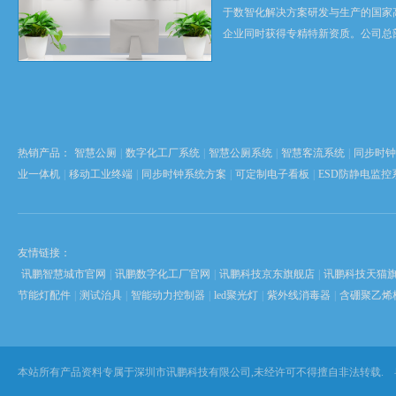
于数智化解决方案研发与生产的国家
企业同时获得专精特新资质。公司总
科技创新之都深圳，在香港设立全球
心，并在东莞、苏州、武汉设有全资
以 “软硬自研” 为根...
热销产品：
智慧公厕
|
数字化工厂系统
|
智慧公厕系统
|
智慧客流系统
|
同步时钟
业一体机
|
移动工业终端
|
同步时钟系统方案
|
可定制电子看板
|
ESD防静电监控
友情链接：
讯鹏智慧城市官网
|
讯鹏数字化工厂官网
|
讯鹏科技京东旗舰店
|
讯鹏科技天猫
节能灯配件
|
测试治具
|
智能动力控制器
|
led聚光灯
|
紫外线消毒器
|
含硼聚乙烯
本站所有产品资料专属于深圳市讯鹏科技有限公司,未经许可不得擅自非法转载.